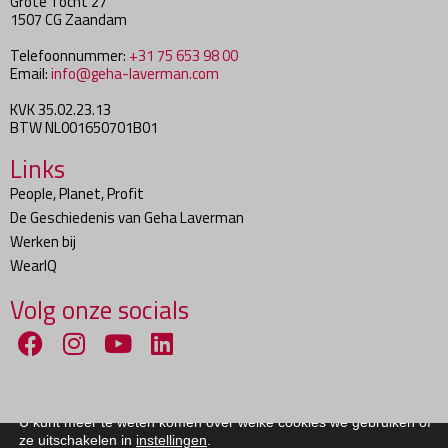
Grote Tocht 27
1507 CG Zaandam
Telefoonnummer:
+31 75 653 98 00
Email:
info@geha-laverman.com
KVK 35.02.23.13
BTW NL001650701B01
Links
People, Planet, Profit
De Geschiedenis van Geha Laverman
Werken bij
WearIQ
Volg onze socials
We gebruiken cookies om je de beste ervaring op onze site te
bieden.
U kunt meer te weten komen over welke cookies we gebruiken of
Copyright ©
2026
Geha Laverman BV
ze uitschakelen in
instellingen
.