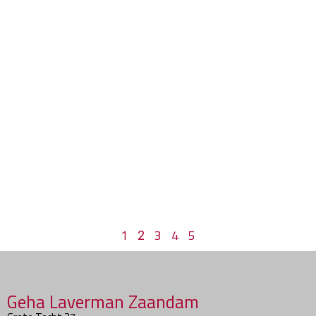
1
3
4
5
2
Geha Laverman Zaandam