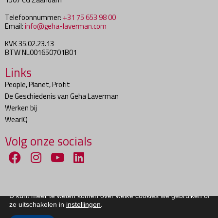
Telefoonnummer:
+31 75 653 98 00
Email:
info@geha-laverman.com
KVK 35.02.23.13
BTW NL001650701B01
Links
People, Planet, Profit
De Geschiedenis van Geha Laverman
Werken bij
WearIQ
Volg onze socials
We gebruiken cookies om je de beste ervaring op onze site te
bieden.
U kunt meer te weten komen over welke cookies we gebruiken of
Copyright ©
2026
Geha Laverman BV
ze uitschakelen in
instellingen
.