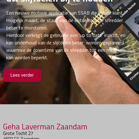
Een nieuwe mobiele applicatie van SSAB die het de klant
mogelijk maakt, de staat van de slijtdelen in de shredder
beter te monitoren.
Hierdoor verkrijgt de gebruiker een ‘up to date’ inzicht, en
kan onderhoud van de slijtdelen beter worden geplanned
waarmee de downtime van de shredder tot een minimum
kan worden beperkt.
Lees verder
Geha Laverman Zaandam
Grote Tocht 27
1507 CG Zaandam