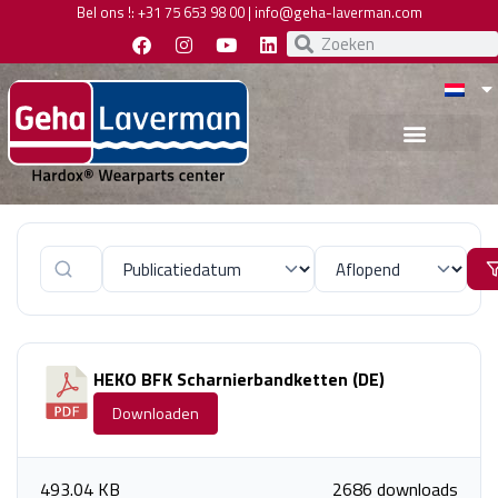
Bel ons !:
+31 75 653 98 00
|
info@geha-laverman.com
HEKO BFK Scharnierbandketten (DE)
Downloaden
493.04 KB
2686 downloads