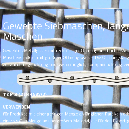
Gewebte Siebmaschen, lang
Maschen
Gewebtes Metallgitter mit rechteckiger Öffnung und flacher Wel
Maschenstruktur mit größerer Öffnungsweite. Die Öffnungslänge 
zur Zuführungsrichtung und, wenn möglich, zur Spannrichtung ver
TYP R (DIN 4583/3)
VERWENDEN
für Produkte mit einer geringen Menge an länglichen Partikeln od
einer großen Menge an übergroßem Material, die für den Export g