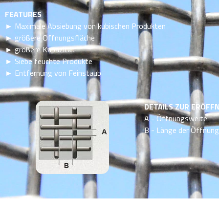
FEATURES
► Maximale Absiebung von kubischen Produkten
► größere Öffnungsfläche
► größere Kapazität
► Siebe feuchte Produkte
► Entfernung von Feinstaub
DETAILS ZUR ERÖFF
A - Öffnungsweite
B - Länge der Öffnung