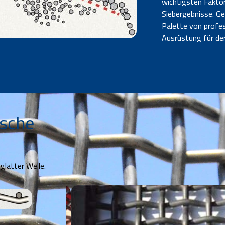
wichtigsten Faktor
Siebergebnisse. Ge
Palette von profes
Ausrüstung für de
ische
latter Welle.