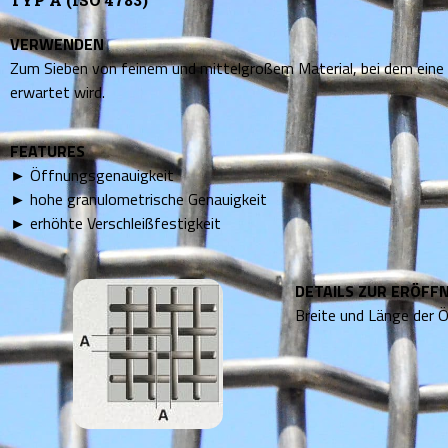
TYP A (ISO 4783)
VERWENDEN
Zum Sieben von feinem und mittelgroßem Material, bei dem eine
erwartet wird.
FEATURES
► Öffnungsgenauigkeit
► hohe granulometrische Genauigkeit
► erhöhte Verschleißfestigkeit
DETAILS ZUR ERÖFF
Breite und Länge der 