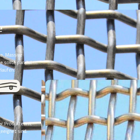
e
le. Massive
sollte parallel
laufen.
er Produkte mit
eeignet sind.