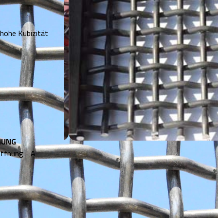
 hohe Kubizität
NUNG
Öffnung - A