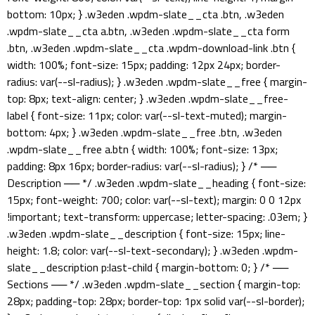
bottom: 10px; } .w3eden .wpdm-slate__cta .btn, .w3eden
.wpdm-slate__cta a.btn, .w3eden .wpdm-slate__cta form
.btn, .w3eden .wpdm-slate__cta .wpdm-download-link .btn {
width: 100%; font-size: 15px; padding: 12px 24px; border-
radius: var(--sl-radius); } .w3eden .wpdm-slate__free { margin-
top: 8px; text-align: center; } .w3eden .wpdm-slate__free-
label { font-size: 11px; color: var(--sl-text-muted); margin-
bottom: 4px; } .w3eden .wpdm-slate__free .btn, .w3eden
.wpdm-slate__free a.btn { width: 100%; font-size: 13px;
padding: 8px 16px; border-radius: var(--sl-radius); } /* ──
Description ── */ .w3eden .wpdm-slate__heading { font-size:
15px; font-weight: 700; color: var(--sl-text); margin: 0 0 12px
!important; text-transform: uppercase; letter-spacing: .03em; }
.w3eden .wpdm-slate__description { font-size: 15px; line-
height: 1.8; color: var(--sl-text-secondary); } .w3eden .wpdm-
slate__description p:last-child { margin-bottom: 0; } /* ──
Sections ── */ .w3eden .wpdm-slate__section { margin-top:
28px; padding-top: 28px; border-top: 1px solid var(--sl-border);