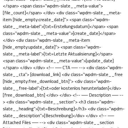
</span> <span class="wpdm-slate__meta-value">
[file_count]</span> </div> <div class="wpdm-slate__meta-
item [hide_empty:create_date]"> <span class="wpdm-
slate__meta-label">[txt=Erstellungsdatum]</span> <span
class="wpdm-slate__meta-value">[create_date]</span>
</div> <div class="wpdm-slate__meta-item
[hide_empty:update_date]"> <span class="wpdm-
slate__meta-label">[txt=Letzte Aktualisierung]</span>
<span class="wpdm-slate__meta-value">[update_date]
</span> </div> </div> <!-- ── CTA ── --> <div class="wpdm-
slate__cta"> [download_link] <div class="wpdm-slate__free
[hide_empty:free_download_btn]"> <div class="wpdm-
slate__free-label">[txt=oder kostenlos herunterladen]</div>
[free_download_btn] </div> </div> <!-- ── Description ── --
> <div class="wpdm-slate__section"> <h3 class="wpdm-
slate__heading">[txt=Beschreibung]</h3> <div class="wpdm-
slate__description">[Beschreibung]</div> </div> <!-- ──
Attached Files ── --> <div class="wpdm-slate__section