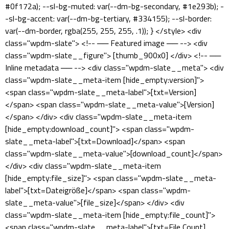
#0f172a); --sl-bg-muted: var(--dm-bg-secondary, #1e293b); -
-sl-bg-accent: var(--dm-bg-tertiary, #334155); --sl-border:
var(--dm-border, rgba(255, 255, 255, .1)); } </style> <div
class="wpdm-slate"> <!-- ── Featured image ── --> <div
class="wpdm-slate__figure"> [thumb_900x0] </div> <!-- ──
Inline metadata ── --> <div class="wpdm-slate__meta"> <div
class="wpdm-slate__meta-item [hide_empty:version]">
<span class="wpdm-slate__meta-label">[txt=Version]
</span> <span class="wpdm-slate__meta-value">[Version]
</span> </div> <div class="wpdm-slate__meta-item
[hide_empty:download_count]"> <span class="wpdm-
slate__meta-label">[txt=Download]</span> <span
class="wpdm-slate__meta-value">[download_count]</span>
</div> <div class="wpdm-slate__meta-item
[hide_empty:file_size]"> <span class="wpdm-slate__meta-
label">[txt=Dateigröße]</span> <span class="wpdm-
slate__meta-value">[file_size]</span> </div> <div
class="wpdm-slate__meta-item [hide_empty:file_count]">
<span class="wpdm-slate__meta-label">[txt=File Count]