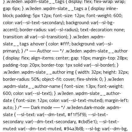
} .w3eden .wpdm-slate__tags { display: flex; flex-wrap: wrap;
gap: 6px; } .w3eden .wpdm-slate__tags a { display: inline-
block; padding: 5px 12px; font-size: 12px; font-weight: 600;
color: var(--sl-text-secondary); background: var(--sl-bg-
accent); border-radius: var(--sl-radius); text-decoration: none;
transition: all var(--sl-transition); } .w3eden .wpdm-
slate__tags a:hover { color: #fff; background: var(--sl-
primary); } /* ── Author ── */ .w3eden .wpdm-slate__author
{ display: flex; align-items: center; gap: 10px; margin-top: 28px;
padding-top: 20px; border-top: 1px solid var(--sl-border); }
.w3eden .wpdm-slate__author img { width: 32px; height: 32px;
border-radius: 50%; object-fit: cover; flex-shrink: 0; } .w3eden
.wpdm-slate__author-name { font-size: 13px; font-weight:
600; color: var(--sl-text); } .w3eden .wpdm-slate__author-
date { font-size: 12px; color: var(--sl-text-muted); margin-left:
auto; } /* ── Dark mode ── */ .w3eden.dark-mode .wpdm-
slate { --sl-text: var(--dm-text, #f1f5f9); --sl-text-
secondary: var(--dm-text-secondary, #cbd5e1); --sl-text-
muted: var(--dm-text-muted, #94a3b8); --sl-bg: var(--dm-bg,