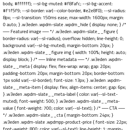
body, #ffffff); --sl-bg-muted: #f8fafc; --sl-bg-accent:
#f1f5f9; --sl-border: var(--color-border, #e2e8f0); --sl-radius:
8px; --sl-transition: 150ms ease; max-width: 1600px; margin:
0 auto; } .w3eden .wpdm-slate .wpdm_hide { display: none; } /*
── Featured image ── */ .w3eden .wpdm-slate__figure {
border-radius: var(--sl-radius); overflow: hidden; line-height: 0;
background: var(--sl-bg-muted); margin-bottom: 20px; }
.w3eden .wpdm-slate__figure img { width: 100%; height: auto;
display: block; } /* ── Inline metadata ── */ .w3eden .wpdm-
slate__meta { display: flex; flex-wrap: wrap; gap: 20px;
padding-bottom: 20px; margin-bottom: 20px; border-bottom:
1px solid var(--sl-border); font-size: 13px; } .w3eden .wpdm-
slate__meta-item { display: flex; align-items: center; gap: 6px;
} .w3eden .wpdm-slate__meta-label { color: var(--sl-text-
muted); font-weight: 500; } .w3eden .wpdm-slate__meta-
value { font-weight: 700; color: var(--sl-text); } /* ── CTA ──
*/ .w3eden .wpdm-slate__cta { margin-bottom: 24px; }
.w3eden .wpdm-slate .wpdmpp-product-price { font-size: 22px;
font-weight: 800; color: var(--sl-text); line-height: 1; margin-