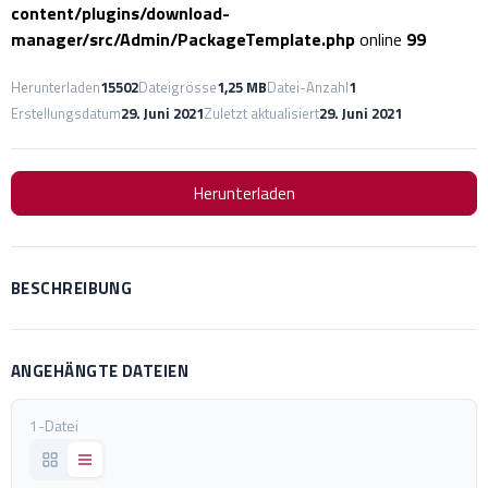
content/plugins/download-
manager/src/Admin/PackageTemplate.php
online
99
Herunterladen
15502
Dateigrösse
1,25 MB
Datei-Anzahl
1
Erstellungsdatum
29. Juni 2021
Zuletzt aktualisiert
29. Juni 2021
Herunterladen
BESCHREIBUNG
ANGEHÄNGTE DATEIEN
1-Datei