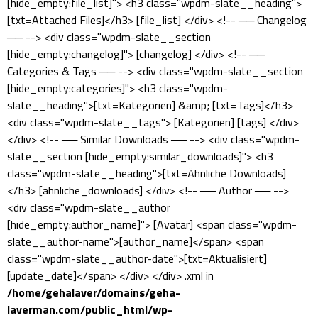
[hide_empty:file_list]"> <h3 class="wpdm-slate__heading">
[txt=Attached Files]</h3> [file_list] </div> <!-- ── Changelog
── --> <div class="wpdm-slate__section
[hide_empty:changelog]"> [changelog] </div> <!-- ──
Categories & Tags ── --> <div class="wpdm-slate__section
[hide_empty:categories]"> <h3 class="wpdm-
slate__heading">[txt=Kategorien] &amp; [txt=Tags]</h3>
<div class="wpdm-slate__tags"> [Kategorien] [tags] </div>
</div> <!-- ── Similar Downloads ── --> <div class="wpdm-
slate__section [hide_empty:similar_downloads]"> <h3
class="wpdm-slate__heading">[txt=Ähnliche Downloads]
</h3> [ähnliche_downloads] </div> <!-- ── Author ── -->
<div class="wpdm-slate__author
[hide_empty:author_name]"> [Avatar] <span class="wpdm-
slate__author-name">[author_name]</span> <span
class="wpdm-slate__author-date">[txt=Aktualisiert]
[update_date]</span> </div> </div> .xml in
/home/gehalaver/domains/geha-
laverman.com/public_html/wp-