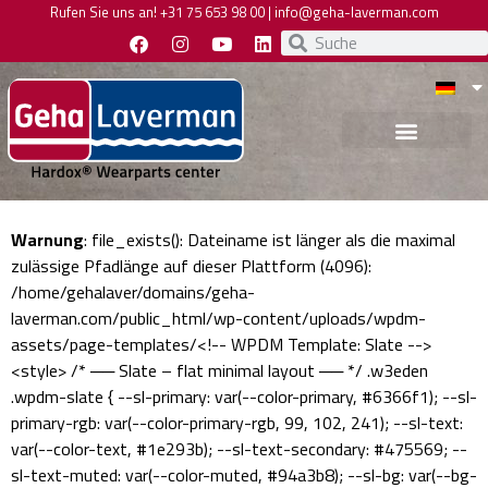
Rufen Sie uns an!
+31 75 653 98 00
|
info@geha-laverman.com
Warnung
: file_exists(): Dateiname ist länger als die maximal
zulässige Pfadlänge auf dieser Plattform (4096):
/home/gehalaver/domains/geha-
laverman.com/public_html/wp-content/uploads/wpdm-
assets/page-templates/<!-- WPDM Template: Slate -->
<style> /* ── Slate – flat minimal layout ── */ .w3eden
.wpdm-slate { --sl-primary: var(--color-primary, #6366f1); --sl-
primary-rgb: var(--color-primary-rgb, 99, 102, 241); --sl-text:
var(--color-text, #1e293b); --sl-text-secondary: #475569; --
sl-text-muted: var(--color-muted, #94a3b8); --sl-bg: var(--bg-