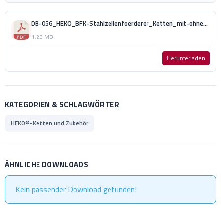
DB-056_HEKO_BFK-Stahlzellenfoerderer_Ketten_mit-ohne_Bandbuegel_DE_GH.pdf
1,25 MB
Herunterladen
KATEGORIEN & SCHLAGWÖRTER
HEKO®-Ketten und Zubehör
ÄHNLICHE DOWNLOADS
Kein passender Download gefunden!