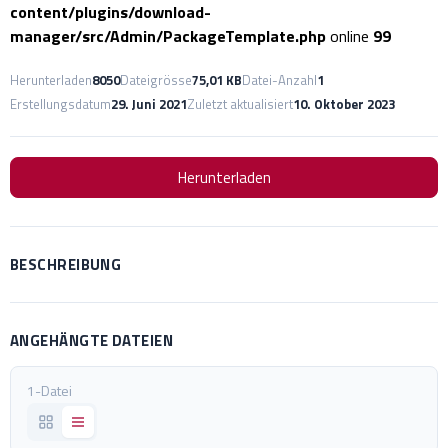
content/plugins/download-
manager/src/Admin/PackageTemplate.php
online
99
Herunterladen
8050
Dateigrösse
75,01 KB
Datei-Anzahl
1
Erstellungsdatum
29. Juni 2021
Zuletzt aktualisiert
10. Oktober 2023
Herunterladen
BESCHREIBUNG
ANGEHÄNGTE DATEIEN
1-Datei