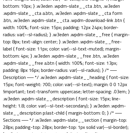
bottom: 10px; } .w3eden .wpdm-slate__cta .btn, .w3eden
.wpdm-slate__cta a.btn, .w3eden .wpdm-slate__cta form
.btn, .w3eden .wpdm-slate__cta .wpdm-download-link .btn {
width: 100%; font-size: 15px; padding: 12px 24px; border-
radius: var(--sl-radius); } .w3eden .wpdm-slate__free { margin-
top: 8px; text-align: center; } .w3eden .wpdm-slate__free-
label { font-size: 11px; color: var(--sl-text-muted); margin-
bottom: 4px; } .w3eden .wpdm-slate__free .btn, .w3eden
.wpdm-slate__free a.btn { width: 100%; font-size: 13px;
padding: 8px 16px; border-radius: var(--sl-radius); } /* ──
Description ── */ .w3eden .wpdm-slate__heading { font-size:
15px; font-weight: 700; color: var(--sl-text); margin: 0 0 12px
!important; text-transform: uppercase; letter-spacing: .03em; }
.w3eden .wpdm-slate__description { font-size: 15px; line-
height: 1.8; color: var(--sl-text-secondary); } .w3eden .wpdm-
slate__description p:last-child { margin-bottom: 0; } /* ──
Sections ── */ .w3eden .wpdm-slate__section { margin-top:
28px; padding-top: 28px; border-top: 1px solid var(--sl-border);