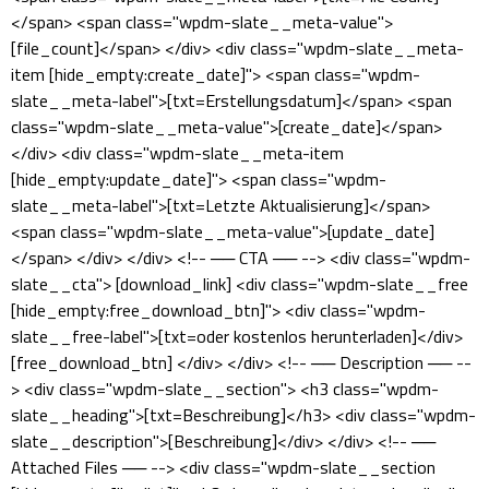
</span> <span class="wpdm-slate__meta-value">
[file_count]</span> </div> <div class="wpdm-slate__meta-
item [hide_empty:create_date]"> <span class="wpdm-
slate__meta-label">[txt=Erstellungsdatum]</span> <span
class="wpdm-slate__meta-value">[create_date]</span>
</div> <div class="wpdm-slate__meta-item
[hide_empty:update_date]"> <span class="wpdm-
slate__meta-label">[txt=Letzte Aktualisierung]</span>
<span class="wpdm-slate__meta-value">[update_date]
</span> </div> </div> <!-- ── CTA ── --> <div class="wpdm-
slate__cta"> [download_link] <div class="wpdm-slate__free
[hide_empty:free_download_btn]"> <div class="wpdm-
slate__free-label">[txt=oder kostenlos herunterladen]</div>
[free_download_btn] </div> </div> <!-- ── Description ── --
> <div class="wpdm-slate__section"> <h3 class="wpdm-
slate__heading">[txt=Beschreibung]</h3> <div class="wpdm-
slate__description">[Beschreibung]</div> </div> <!-- ──
Attached Files ── --> <div class="wpdm-slate__section