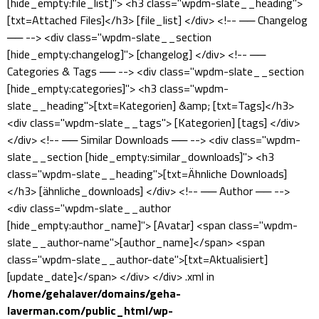
[hide_empty:file_list]"> <h3 class="wpdm-slate__heading">
[txt=Attached Files]</h3> [file_list] </div> <!-- ── Changelog
── --> <div class="wpdm-slate__section
[hide_empty:changelog]"> [changelog] </div> <!-- ──
Categories & Tags ── --> <div class="wpdm-slate__section
[hide_empty:categories]"> <h3 class="wpdm-
slate__heading">[txt=Kategorien] &amp; [txt=Tags]</h3>
<div class="wpdm-slate__tags"> [Kategorien] [tags] </div>
</div> <!-- ── Similar Downloads ── --> <div class="wpdm-
slate__section [hide_empty:similar_downloads]"> <h3
class="wpdm-slate__heading">[txt=Ähnliche Downloads]
</h3> [ähnliche_downloads] </div> <!-- ── Author ── -->
<div class="wpdm-slate__author
[hide_empty:author_name]"> [Avatar] <span class="wpdm-
slate__author-name">[author_name]</span> <span
class="wpdm-slate__author-date">[txt=Aktualisiert]
[update_date]</span> </div> </div> .xml in
/home/gehalaver/domains/geha-
laverman.com/public_html/wp-