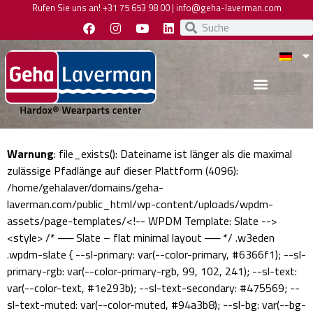
Rufen Sie uns an!
+31 75 653 98 00
|
info@geha-laverman.com
Warnung
: file_exists(): Dateiname ist länger als die maximal
zulässige Pfadlänge auf dieser Plattform (4096):
/home/gehalaver/domains/geha-
laverman.com/public_html/wp-content/uploads/wpdm-
assets/page-templates/<!-- WPDM Template: Slate -->
<style> /* ── Slate – flat minimal layout ── */ .w3eden
.wpdm-slate { --sl-primary: var(--color-primary, #6366f1); --sl-
primary-rgb: var(--color-primary-rgb, 99, 102, 241); --sl-text:
var(--color-text, #1e293b); --sl-text-secondary: #475569; --
sl-text-muted: var(--color-muted, #94a3b8); --sl-bg: var(--bg-