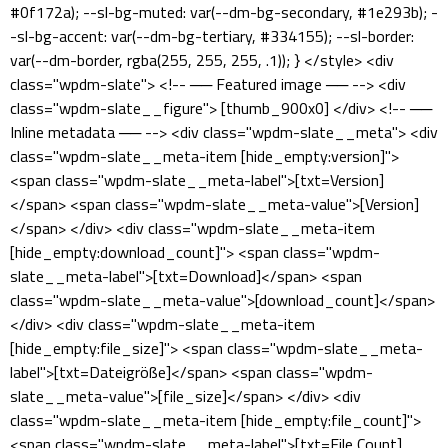
#0f172a); --sl-bg-muted: var(--dm-bg-secondary, #1e293b); -
-sl-bg-accent: var(--dm-bg-tertiary, #334155); --sl-border:
var(--dm-border, rgba(255, 255, 255, .1)); } </style> <div
class="wpdm-slate"> <!-- ── Featured image ── --> <div
class="wpdm-slate__figure"> [thumb_900x0] </div> <!-- ──
Inline metadata ── --> <div class="wpdm-slate__meta"> <div
class="wpdm-slate__meta-item [hide_empty:version]">
<span class="wpdm-slate__meta-label">[txt=Version]
</span> <span class="wpdm-slate__meta-value">[Version]
</span> </div> <div class="wpdm-slate__meta-item
[hide_empty:download_count]"> <span class="wpdm-
slate__meta-label">[txt=Download]</span> <span
class="wpdm-slate__meta-value">[download_count]</span>
</div> <div class="wpdm-slate__meta-item
[hide_empty:file_size]"> <span class="wpdm-slate__meta-
label">[txt=Dateigröße]</span> <span class="wpdm-
slate__meta-value">[file_size]</span> </div> <div
class="wpdm-slate__meta-item [hide_empty:file_count]">
<span class="wpdm-slate__meta-label">[txt=File Count]