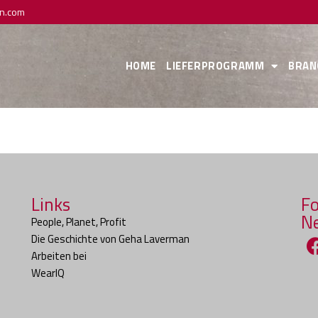
n.com
HOME
LIEFERPROGRAMM
BRAN
Links
Fo
N
People, Planet, Profit
Die Geschichte von Geha Laverman
Arbeiten bei
WearIQ