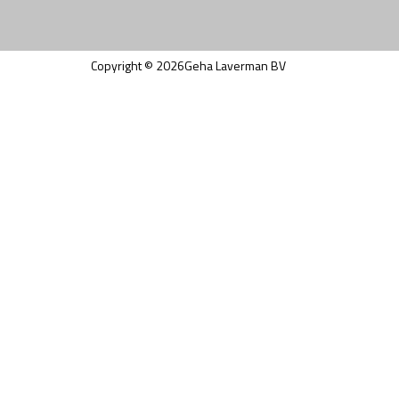
Copyright ©
2026
Geha Laverman BV