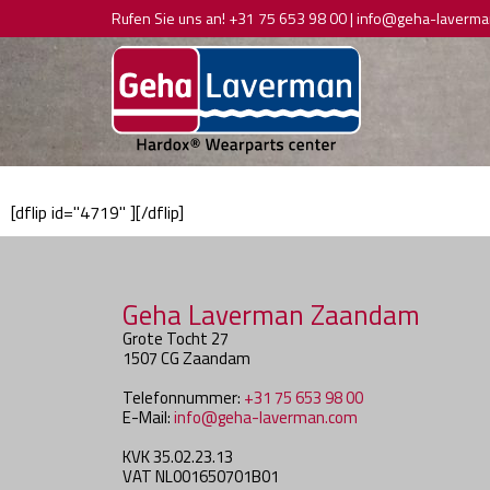
Rufen Sie uns an!
+31 75 653 98 00
|
info@geha-laverma
[dflip id="4719" ][/dflip]
Geha Laverman Zaandam
Grote Tocht 27
1507 CG Zaandam
Telefonnummer:
+31 75 653 98 00
E-Mail:
info@geha-laverman.com
KVK 35.02.23.13
VAT NL001650701B01