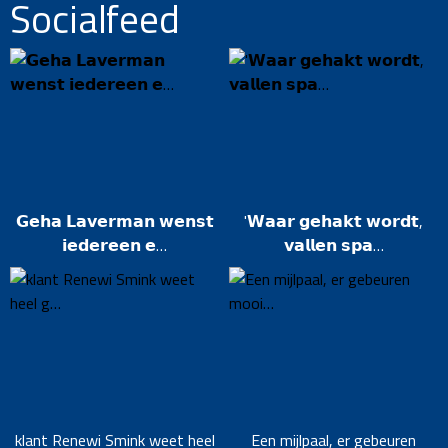
Socialfeed
𝗚𝗲𝗵𝗮 𝗟𝗮𝘃𝗲𝗿𝗺𝗮𝗻 𝘄𝗲𝗻𝘀𝘁
'𝗪𝗮𝗮𝗿 𝗴𝗲𝗵𝗮𝗸𝘁 𝘄𝗼𝗿𝗱𝘁,
𝗶𝗲𝗱𝗲𝗿𝗲𝗲𝗻 𝗲…
𝘃𝗮𝗹𝗹𝗲𝗻 𝘀𝗽𝗮…
klant Renewi Smink weet heel
Een mijlpaal, er gebeuren