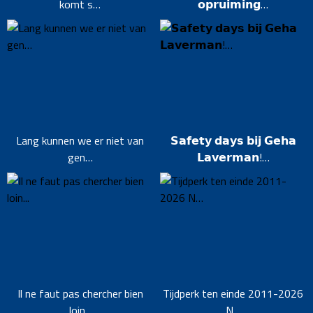
komt s…
𝗼𝗽𝗿𝘂𝗶𝗺𝗶𝗻𝗴…
Lang kunnen we er niet van
𝗦𝗮𝗳𝗲𝘁𝘆 𝗱𝗮𝘆𝘀 𝗯𝗶𝗷 𝗚𝗲𝗵𝗮
gen…
𝗟𝗮𝘃𝗲𝗿𝗺𝗮𝗻!…
Il ne faut pas chercher bien
Tijdperk ten einde 2011-2026
loin...
N…