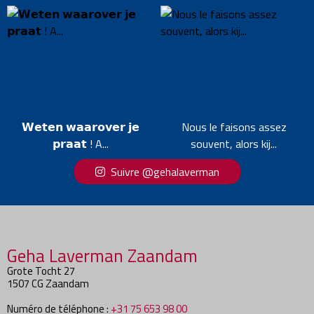
𝗪𝗲𝘁𝗲𝗻 𝘄𝗮𝗮𝗿𝗼𝘃𝗲𝗿 𝗷𝗲
Nous le faisons assez
𝗽𝗿𝗮𝗮𝘁 ! A...
souvent, alors kij...
Suivre @gehalaverman
Geha Laverman Zaandam
Grote Tocht 27
1507 CG Zaandam
Numéro de téléphone :
+31 75 653 98 00