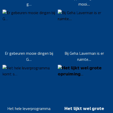
g…
mooi…
Er gebeuren mooie dingen bij
Bij Geha Laverman is er
G…
ruimte…
Het hele leverprogramma
𝗛𝗲𝘁 𝗹𝗶𝗷𝗸𝘁 𝘄𝗲𝗹 𝗴𝗿𝗼𝘁𝗲